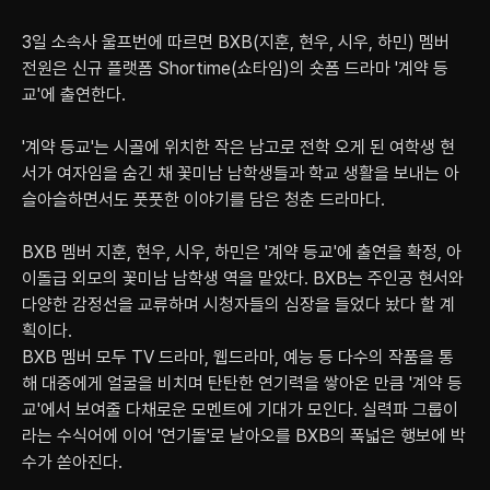
3일 소속사 울프번에 따르면 BXB(지훈, 현우, 시우, 하민) 멤버 
전원은 신규 플랫폼 Shortime(쇼타임)의 숏폼 드라마 '계약 등
교'에 출연한다.
'계약 등교'는 시골에 위치한 작은 남고로 전학 오게 된 여학생 현
서가 여자임을 숨긴 채 꽃미남 남학생들과 학교 생활을 보내는 아
슬아슬하면서도 풋풋한 이야기를 담은 청춘 드라마다.
BXB 멤버 지훈, 현우, 시우, 하민은 '계약 등교'에 출연을 확정, 아
이돌급 외모의 꽃미남 남학생 역을 맡았다. BXB는 주인공 현서와 
다양한 감정선을 교류하며 시청자들의 심장을 들었다 놨다 할 계
획이다. 
BXB 멤버 모두 TV 드라마, 웹드라마, 예능 등 다수의 작품을 통
해 대중에게 얼굴을 비치며 탄탄한 연기력을 쌓아온 만큼 '계약 등
교'에서 보여줄 다채로운 모멘트에 기대가 모인다. 실력파 그룹이
라는 수식어에 이어 '연기돌'로 날아오를 BXB의 폭넓은 행보에 박
수가 쏟아진다.